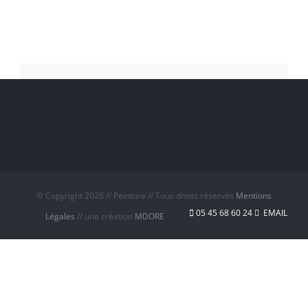
© Copyright
2026 // Peinture // Tous droits réservés
Mentions
05 45 68 60 24
EMAIL
Légales
// une création
MDORE