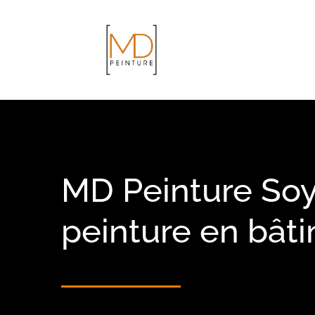
Passer
au
contenu
MD Peinture Soy
peinture en bât