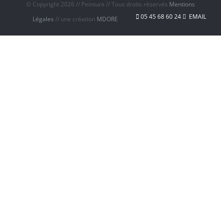
© Copyright
2026 // Peinture // Tous droits réservés
Mentions
05 45 68 60 24
EMAIL
Légales
// une création
MDORE