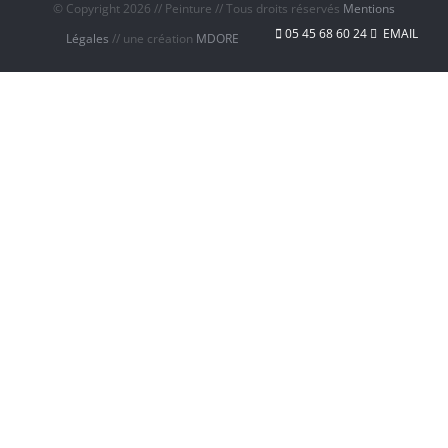
© Copyright
2026 // Peinture // Tous droits réservés
Mentions
05 45 68 60 24
EMAIL
Légales
// une création
MDORE