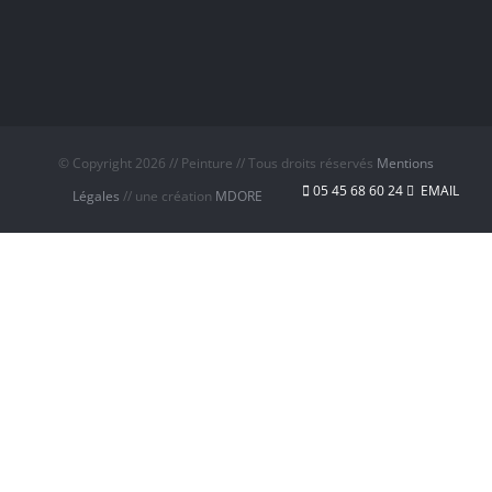
© Copyright
2026 // Peinture // Tous droits réservés
Mentions
05 45 68 60 24
EMAIL
Légales
// une création
MDORE