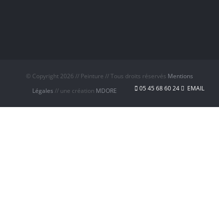
© Copyright
2026 // Peinture // Tous droits réservés
Mentions
05 45 68 60 24
EMAIL
Légales
// une création
MDORE