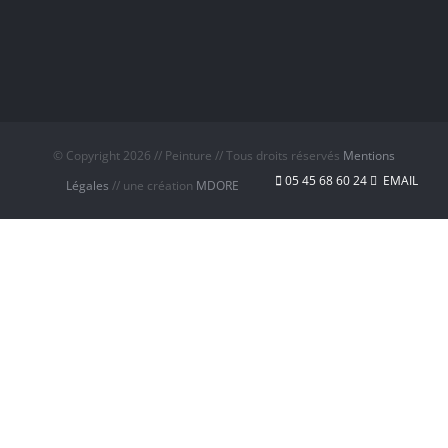
© Copyright
2026 // Peinture // Tous droits réservés
Mentions
05 45 68 60 24
EMAIL
Légales
// une création
MDORE