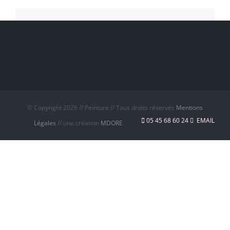
© Copyright
2026 // Peinture // Tous droits réservés
Mentions
05 45 68 60 24
EMAIL
Légales
// une création
MDORE