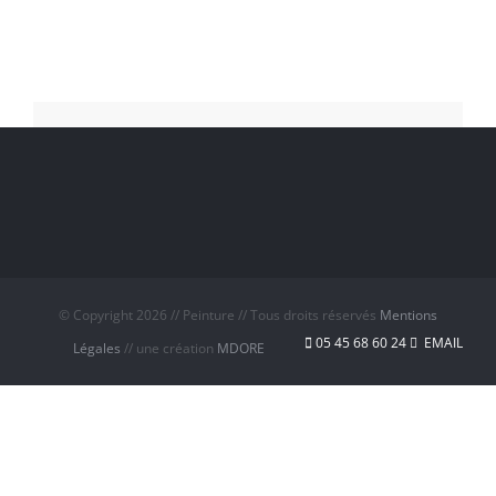
© Copyright
2026 // Peinture // Tous droits réservés
Mentions
05 45 68 60 24
EMAIL
Légales
// une création
MDORE