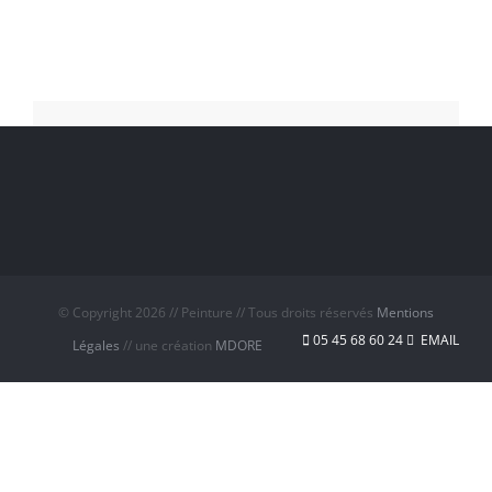
© Copyright
2026 // Peinture // Tous droits réservés
Mentions
05 45 68 60 24
EMAIL
Légales
// une création
MDORE