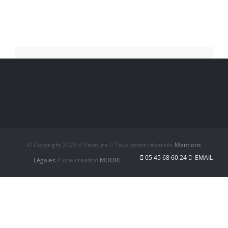
© Copyright
2026 // Peinture // Tous droits réservés
Mentions
05 45 68 60 24
EMAIL
Légales
// une création
MDORE