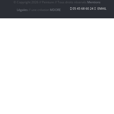
© Copyright
2026 // Peinture // Tous droits réservés
Mentions
05 45 68 60 24
EMAIL
Légales
// une création
MDORE