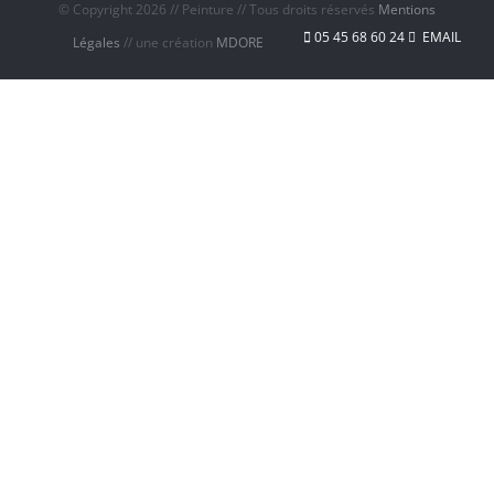
© Copyright
2026 // Peinture // Tous droits réservés
Mentions
05 45 68 60 24
EMAIL
Légales
// une création
MDORE