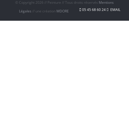
© Copyright
2026 // Peinture // Tous droits réservés
Mentions
05 45 68 60 24
EMAIL
Légales
// une création
MDORE