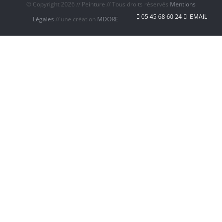
© Copyright
2026 // Peinture // Tous droits réservés
Mentions
05 45 68 60 24
EMAIL
Légales
// une création
MDORE